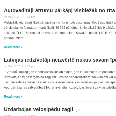
Autovadītāji ātrumu pārkāpj visbiežāk no rīt
on May 3, 2012, 2:27 pm
Visbiežāk fotoradari fiksē pārkāpējus no rīta un pēcpusdienās. Kopš pagājušā g
pārvietojamie fotoradari, kopā fiksēti 46 065 pārkāpumi. No plkst.7 līdz 9 pārk
laikā bijuši 12,15 procenti no visiem pārkāpumiem. Savukārt no plkst.10 līdz 12 f
pārkāpumiem.
Read more ›
Latvijas iedzīvotāji neizvērtē riskus savam 
on May 3, 2012, 2:24 pm
Garnadži apzog gan lepnus dzīvokļus un mājas, gan lauku mājas un pat dārza 
iedzīvotājs nav pasargāts no zagļiem. Sevi no neparedzētiem izdevumiem var 
Taču liela daļa cilvēku paši sedz visus izdevumus, kas radušies, ja īpašums apz
Apdrošināšanas sabiedrība BTA, lai izvērtētu noziedzības līmeni Latvijas pilsētā
Read more ›
Uzdarbojas velosipēdu zagļi
0
on May 2, 2012, 5:34 pm