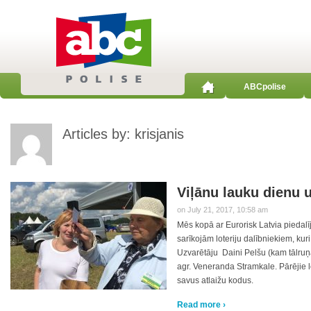
ABCpolise
Articles by: krisjanis
Viļānu lauku dienu 
on July 21, 2017, 10:58 am
Mēs kopā ar Eurorisk Latvia piedal
sarīkojām loteriju dalībniekiem, kur
Uzvarētāju Daini Pelšu (kam tālruņ
agr. Veneranda Stramkale. Pārējie lo
savus atlaižu kodus.
Read more ›