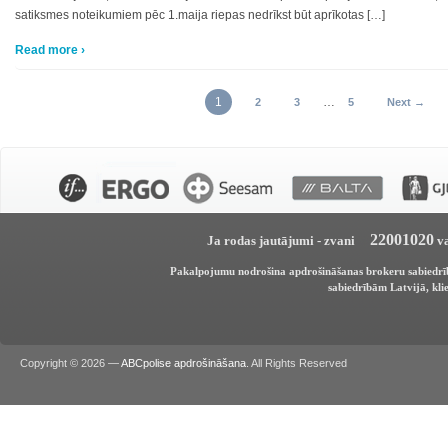
satiksmes noteikumiem pēc 1.maija riepas nedrīkst būt aprīkotas […]
Read more ›
1
…
2
3
5
Next →
22001020
Ja rodas jautājumi - zvani
va
Pakalpojumu nodrošina apdrošināšanas brokeru sabiedr
sabiedrībām Latvijā, klie
Copyright © 2026 —
ABCpolise apdrošināšana
. All Rights Reserved