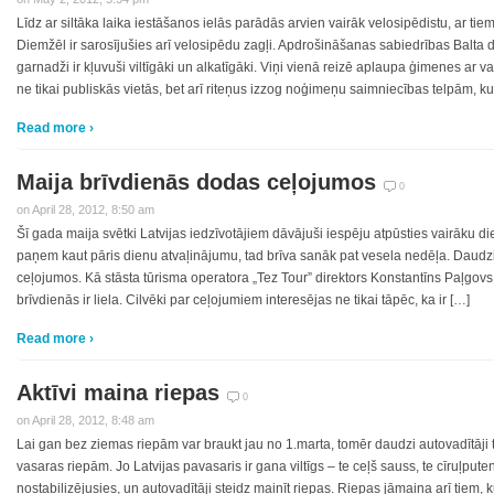
Līdz ar siltāka laika iestāšanos ielās parādās arvien vairāk velosipēdistu, ar tiem
Diemžēl ir sarosījušies arī velosipēdu zagļi. Apdrošināšanas sabiedrības Balta d
garnadži ir kļuvuši viltīgāki un alkatīgāki. Viņi vienā reizē aplaupa ģimenes ar v
ne tikai publiskās vietās, bet arī riteņus izzog noģimeņu saimniecības telpām, ku
Read more ›
Maija brīvdienās dodas ceļojumos
0
on April 28, 2012, 8:50 am
Šī gada maija svētki Latvijas iedzīvotājiem dāvājuši iespēju atpūsties vairāku di
paņem kaut pāris dienu atvaļinājumu, tad brīva sanāk pat vesela nedēļa. Daudzi
ceļojumos. Kā stāsta tūrisma operatora „Tez Tour” direktors Konstantīns Paļgovs
brīvdienās ir liela. Cilvēki par ceļojumiem interesējas ne tikai tāpēc, ka ir […]
Read more ›
Aktīvi maina riepas
0
on April 28, 2012, 8:48 am
Lai gan bez ziemas riepām var braukt jau no 1.marta, tomēr daudzi autovadītāji 
vasaras riepām. Jo Latvijas pavasaris ir gana viltīgs – te ceļš sauss, te cīruļpute
nostabilizējusies, un autovadītāji steidz mainīt riepas. Riepas jāmaina arī tiem, 