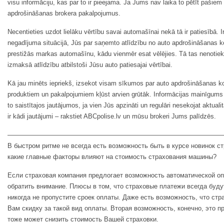
visu informāciju, kas par to ir pieejama. Ja Jums nav laika to pētīt pašiem
apdrošināšanas brokera pakalpojumus.
Necentieties uzdot lielāku vērtību savai automašīnai nekā tā ir patiesībā. Ir
negadījuma situācijā, Jūs par saņemto atlīdzību no auto apdrošināšanas k
prestižās markas automašīnu, kādu vienmēr esat vēlējies. Tā tas nenotie
izmaksā atlīdzību atbilstoši Jūsu auto patiesajai vērtībai.
Kā jau minēts iepriekš, izsekot visam sīkumos par auto apdrošināšanas k
produktiem un pakalpojumiem kļūst arvien grūtāk. Informācijas mainīgums l
to saistītajos jautājumos, ja vien Jūs apzināti un regulāri nesekojat aktua
ir kādi jautājumi – rakstiet ABCpolise.lv un mūsu brokeri Jums palīdzēs.
—————————————————————————————————
В быстром ритме не всегда есть возможность быть в курсе новинок с
какие главные факторы влияют на стоимость страхования машины?
Если страховая компания предлогает возможность автоматической оп
обратить внимание. Плюсы в том, что страховые платежи всегда буд
никогда не пропустите сроек оплаты. Даже есть возможность, что ст
Вам скидку за такой вид оплаты. Вторая возможность, конечно, это пр
тоже может снизить стоимость Вашей страховки.