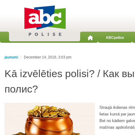
ABCpolise
jaunumi
|
December 14, 2016, 3:03 pm
Kā izvēlēties polisi? / Как в
полис?
Straujā ikdienas rit
lietas kursā par ja
Bet no kādiem galve
mašīnas apdrošināš