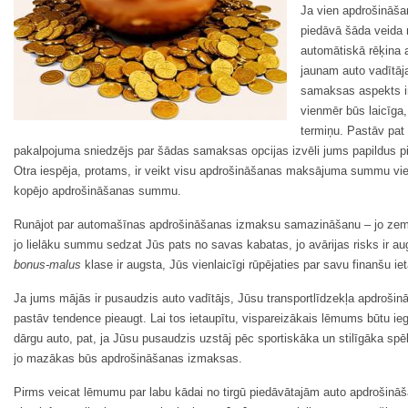
Ja vien apdrošināša
piedāvā šāda veida 
automātiskā rēķina 
jaunam auto vadītāj
samaksas aspekts i
vienmēr būs laicīga
termiņu. Pastāv pat
pakalpojuma sniedzējs par šādas samaksas opcijas izvēli jums papildus pie
Otra iespēja, protams, ir veikt visu apdrošināšanas maksājuma summu vi
kopējo apdrošināšanas summu.
Runājot par automašīnas apdrošināšanas izmaksu samazināšanu – jo zem
jo lielāku summu sedzat Jūs pats no savas kabatas, jo avārijas risks ir au
bonus-malus
klase ir augsta, Jūs vienlaicīgi rūpējaties par savu finanšu ie
Ja jums mājās ir pusaudzis auto vadītājs, Jūsu transportlīdzekļa apdro
pastāv tendence pieaugt. Lai tos ietaupītu, vispareizākais lēmums būtu i
dārgu auto, pat, ja Jūsu pusaudzis uzstāj pēc sportiskāka un stilīgāka sp
jo mazākas būs apdrošināšanas izmaksas.
Pirms veicat lēmumu par labu kādai no tirgū piedāvātajām auto apdrošināša