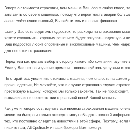
Говоря о стоимости страховки, чем меньше Ваш
bonus-malus
класс, т
заплатить со своего кошелька, потому что вероятность аварии больше
bonus-malus
класс высокий, Вы заботитесь и о своих финансах
.
Если у Вас есть водитель подросток, то расходы на страхование ма
хотите сэкономить, хорошим решением будет покупать надежную и н
Ваш подросток любит спортивные и эксклюзивные машины. Чем наде
для нее стоит страхование.
Перед тем как делать выбор в сторону какой-либо компании, изучит
Если у Вас нет на изучение времени – воспользуйтесь услугами стра
Не старайтесь увеличить стоимость машины, чем она есть на самом 
происшедствия, Не мечтайте, что в случае страхового случая страхо
престижную машину, которую Вы только захотите. Так не происходит
выплачивают в соответствии с реальной ценой Вашей машины.
Как уже и говорилось, изучить все нюансы страхования машины очен
меняется быстро и только эксперты могут обладать полногй информац
тех, кто постоянно следит за новостями в этой сфере. Поэтому, если 
пишите нам, ABCpolise.lv и наши брокеры Вам помогут.